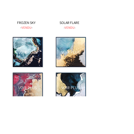
FROZEN SKY
SOLAR FLARE
-
-
VENDU
-
VENDU
-
VOIR PLUS
VOIR PLUS
VOIR PLUS
VOIR PLUS
STELLAR MAGMA
ASTRAL SYMPHONY
-
VENDU
-
-
VENDU
-
VOIR GALERIE