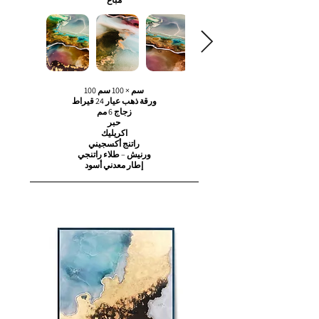
100 سم × 100 سم
ورقة ذهب عيار 24 قيراط
زجاج 6 مم
حبر
اكريليك
راتنج أكسجيني
ورنيش – طلاء راتنجي
إطار معدني أسود