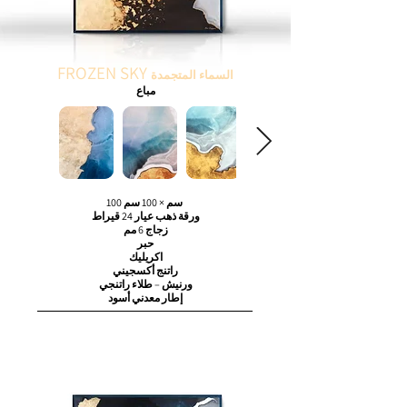
FROZEN SKY
السماء المتجمدة
مباع
100 سم × 100 سم
ورقة ذهب عيار 24 قيراط
زجاج 6 مم
حبر
اكريليك
راتنج أكسجيني
ورنيش – طلاء راتنجي
إطار معدني أسود