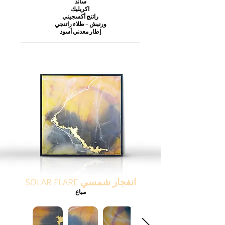
ساند
اكريليك
راتنج أكسجيني
ورنيش – طلاء راتنجي
إطار معدني أسود
SOLAR FLARE انفجار شمسي
مباع