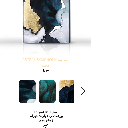
ASTRAL SYMPHONY
السمفونية
النجمية
مباع
100 سم × 100 سم
ورقة ذهب عيار 24 قيراط
زجاج 6 مم
حبر